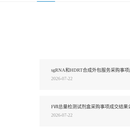
sgRNA和HDRT合成外包服务采购事
2026-07-22
FⅦ总量检测试剂盒采购事项成交结果
2026-07-22