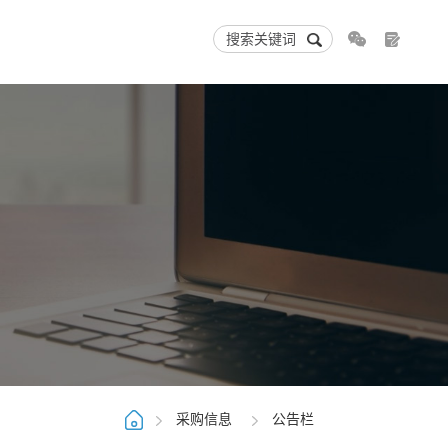
采购信息
公告栏