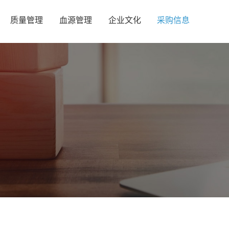
质量管理
血源管理
企业文化
采购信息