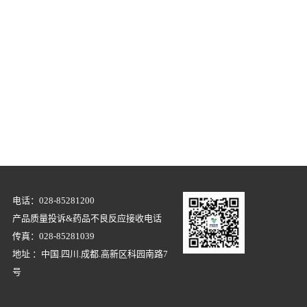
电话：028-85281200
产品质量投诉&药品不良反应接收电话
传真：028-85281039
地址 ：中国.四川.成都.高新区科园南路7
号