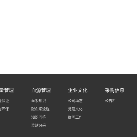
量管理
血源管理
企业文化
采购信息
量保证
血浆知识
公司动态
公告栏
全环保
献血浆流程
党建文化
知识问答
群团工作
浆站风采