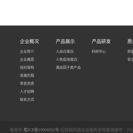
企业概况
产品展示
产品研发
质
企业简介
人血白蛋白
科研中心
质
企业展愿
人免疫球蛋白
安
组织架构
凝血因子类产品
发展历程
荣誉资质
人才招聘
联系方式
备案号:
蜀ICP备19004562号
互联网药品信息服务资格备案编号：川(备