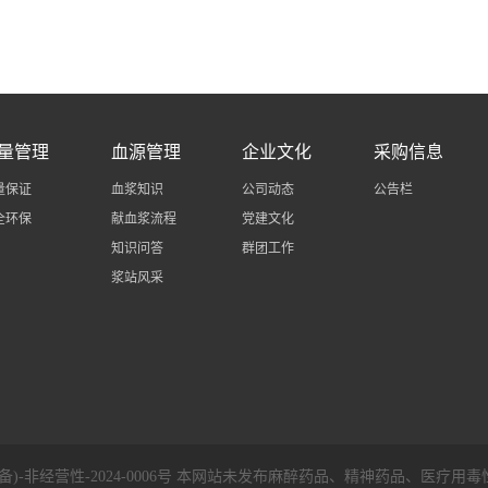
量管理
血源管理
企业文化
采购信息
量保证
血浆知识
公司动态
公告栏
全环保
献血浆流程
党建文化
知识问答
群团工作
浆站风采
)-非经营性-2024-0006号 本网站未发布麻醉药品、精神药品、医疗