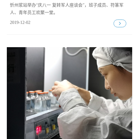
忻州浆站举办“庆八一 复转军人座谈会”，班子成员、符篆军
人、青年员工欢聚一堂。
2019-12-02