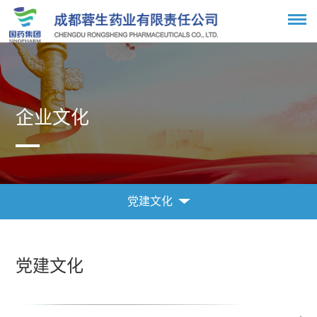
企业文化
党建文化
企业文化
党建文化
党建文化