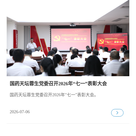
国药天坛蓉生党委召开2026年“七一”表彰大会
国药天坛蓉生党委召开2026年“七一”表彰大会。
2026-07-06