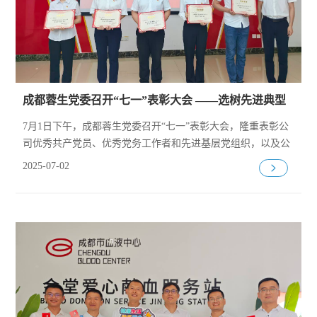
成都蓉生党委召开“七一”表彰大会 ——选树先进典型
弘扬模范精神 以实干实绩再创新篇章
7月1日下午，成都蓉生党委召开“七一”表彰大会，隆重表彰公
司优秀共产党员、优秀党务工作者和先进基层党组织，以及公
司团委评选的“五四”
2025-07-02