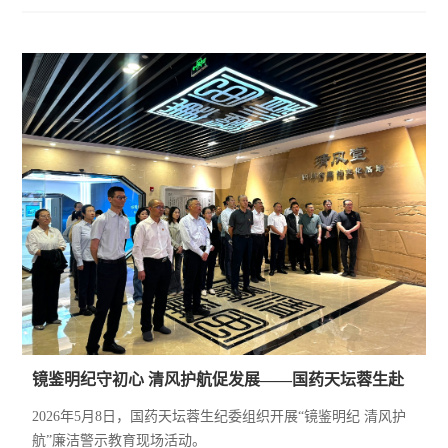
镜鉴明纪守初心 清风护航促发展——国药天坛蓉生赴
四川省廉洁文化基地“清风堂”开展廉洁警示教育活动
2026年5月8日，国药天坛蓉生纪委组织开展“镜鉴明纪 清风护
航”廉洁警示教育现场活动。