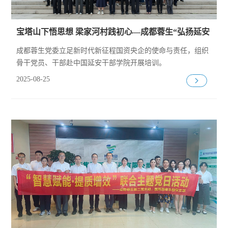
宝塔山下悟思想 梁家河村践初心—成都蓉生“弘扬延安
精神 强化作风建设”培训班圆满收官
成都蓉生党委立足新时代新征程国资央企的使命与责任，组织
骨干党员、干部赴中国延安干部学院开展培训。
2025-08-25