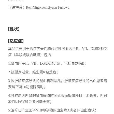
汉语拼音：
Ren Ningxuemeiyuan Fuhewu
【性状】
【适应症】
本品主要用于治疗先天性和获得性凝血因子II、VII、IX和X缺乏
症（单联或联合缺陷）包括：
1.凝血因子II、VII、IX和X缺乏症，包括血友病B；
2.抗凝剂过量、维生素K缺乏症；
3.因肝脏疾病导致的凝血机制紊乱，肝脏疾病导致的出血患者需
要纠正凝血功能障碍时；
4.各种原因所致的凝血酶原时间延长而拟做外科手术患者，但对
凝血因子V缺乏者可能无效；
5.治疗已产生因子VIII抑制物的血友病A患者的出血症状；