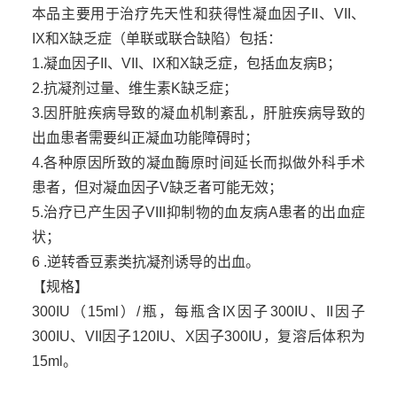
本品主要用于治疗先天性和获得性凝血因子II、VII、
IX和X缺乏症（单联或联合缺陷）包括：
1.凝血因子II、VII、IX和X缺乏症，包括血友病B；
2.抗凝剂过量、维生素K缺乏症；
3.因肝脏疾病导致的凝血机制紊乱，肝脏疾病导致的
出血患者需要纠正凝血功能障碍时；
4.各种原因所致的凝血酶原时间延长而拟做外科手术
患者，但对凝血因子V缺乏者可能无效；
5.治疗已产生因子VIII抑制物的血友病A患者的出血症
状；
6 .逆转香豆素类抗凝剂诱导的出血。
【规格】
300IU（15ml）/瓶，每瓶含IX因子300IU、II因子
300IU、VII因子120IU、X因子300IU，复溶后体积为
15ml。